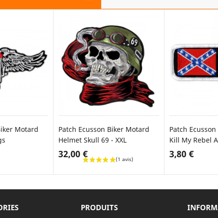
iker Motard
Patch Ecusson Biker Motard
Patch Ecusson
gs
Helmet Skull 69 - XXL
Kill My Rebel A
32,00 €
3,80 €
ER AU PANIER
AJOUTER AU PANIER
AJOU
ORIES
PRODUITS
INFORM