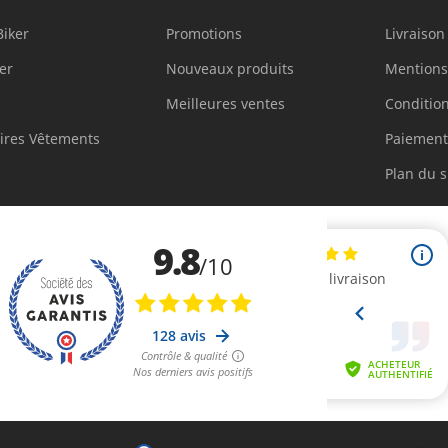
Biker
Promotions
Livraison
er
Nouveaux produits
Mentions
Meilleures ventes
Condition
ires Vêtements
Paiement
Plan du s