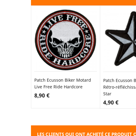
Patch Ecusson Biker Motard
Patch Ecusson B
Live Free Ride Hardcore
Rétro-réfléchiss
Star
8,90 €
4,90 €
AJOUTER AU PANIER
AJOUT
LES CLIENTS QUI ONT ACHETÉ CE PRODUIT 