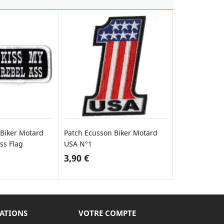
 Biker Motard
Patch Ecusson Biker Motard
Patch Ecusso
ss Flag
USA N°1
Drapeau FRA
3,90 €
3,90 €
TER AU PANIER
AJOUTER AU PANIER
AJO
ATIONS
VOTRE COMPTE