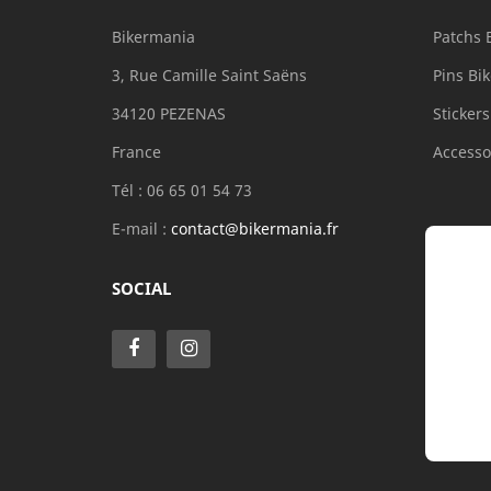
Bikermania
Patchs 
3, Rue Camille Saint Saëns
Pins Bik
34120 PEZENAS
Stickers
France
Accesso
Tél :
06 65 01 54 73
E-mail :
contact@bikermania.fr
SOCIAL