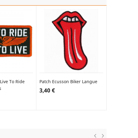
Live To Ride
Patch Ecusson Biker Langue
Patch Ecusso
s
Pirate Skull 
3,40 €
32,00 €
TER AU PANIER
AJOUTER AU PANIER
AJO