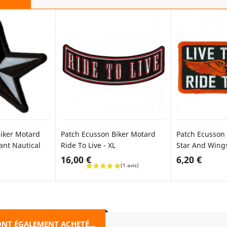
iker Motard
Patch Ecusson Biker Motard
Patch Ecusson 
ant Nautical
Ride To Live - XL
Star And Wing
16,00 €
6,20 €
ER AU PANIER
AJOUTER AU PANIER
AJOU
ONT ÉGALEMENT ACHETÉ...