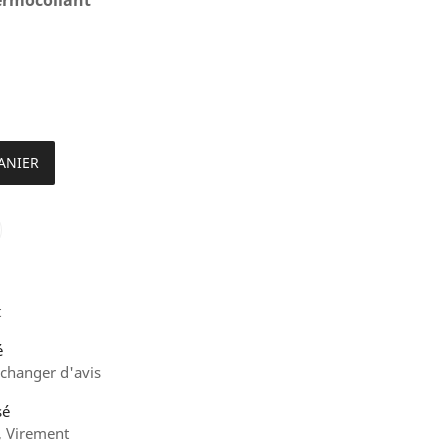
(2 avis)
ANIER
t
é
 changer d'avis
sé
, Virement