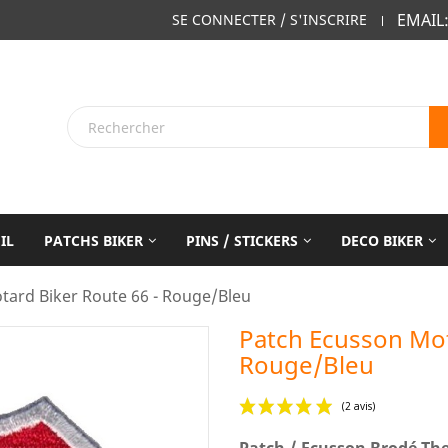
EMAIL
SE CONNECTER / S'INSCRIRE
IL
PATCHS BIKER
PINS / STICKERS
DECO BIKER
tard Biker Route 66 - Rouge/Bleu
Patch Ecusson Mot
Rouge/Bleu
Patch / Ecusson Brodé Th