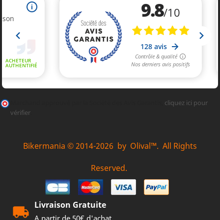
Marchand approuvé par la Société des Avis Garantis,
cliquez ici pour
vérifier
.
Bikermania © 2014-2026 by Olival™. All Rights
Reserved.
Livraison Gratuite
A partir de 50€ d'achat